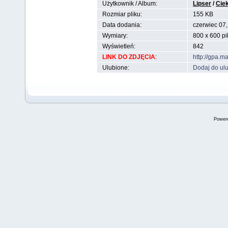
Użytkownik / Album:
Lipser
/
Cie
Rozmiar pliku:
155 KB
Data dodania:
czerwiec 07
Wymiary:
800 x 600 pi
Wyświetleń:
842
LINK DO ZDJĘCIA
:
http://gpa.
Ulubione:
Dodaj do ul
Power