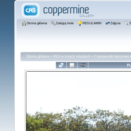
Strona główna
Zaloguj mnie
REGULAMIN
Zdjęcia
S
Strona główna
>
PKS w innych miastach
>
Ciekawostki taborowe
PL