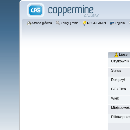
Strona główna
Zaloguj mnie
REGULAMIN
Zdjęcia
Lipser 
Użytkownik
Status
Dołączył
GG / Tlen
Wiek
Miejscowoś
Plików prze