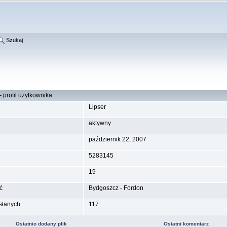
Szukaj
- profil użytkownika
Lipser
aktywny
październik 22, 2007
5283145
19
ć
Bydgoszcz - Fordon
słanych
117
Ostatnio dodany plik
Ostatni komentarz