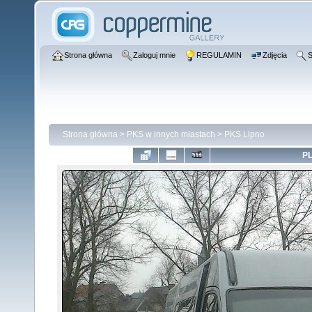
Strona główna
Zaloguj mnie
REGULAMIN
Zdjęcia
S
Strona główna
>
PKS w innych miastach
>
PKS Lipno
PL