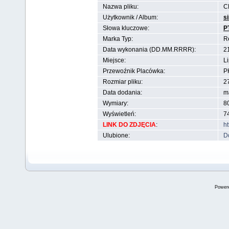
Nazwa pliku:
C
Użytkownik / Album:
s
Słowa kluczowe:
P
Marka Typ:
R
Data wykonania (DD.MM.RRRR):
2
Miejsce:
Li
Przewoźnik Placówka:
P
Rozmiar pliku:
2
Data dodania:
m
Wymiary:
80
Wyświetleń:
7
LINK DO ZDJĘCIA
:
h
Ulubione:
D
Power