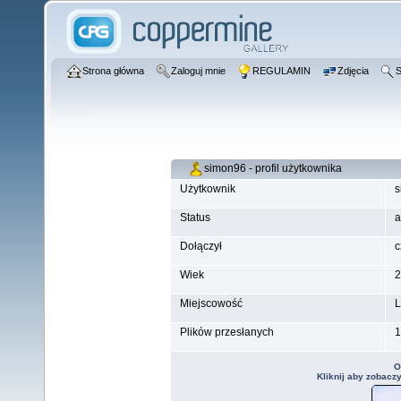
Strona główna
Zaloguj mnie
REGULAMIN
Zdjęcia
S
simon96 - profil użytkownika
Użytkownik
s
Status
a
Dołączył
c
Wiek
2
Miejscowość
L
Plików przesłanych
1
O
Kliknij aby zobacz