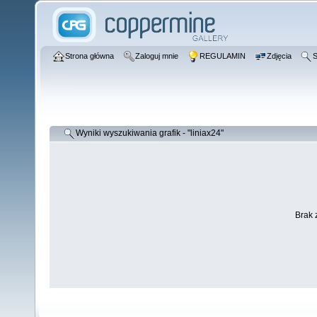
Strona główna
Zaloguj mnie
REGULAMIN
Zdjęcia
S
Wyniki wyszukiwania grafik - "liniax24"
Brak 