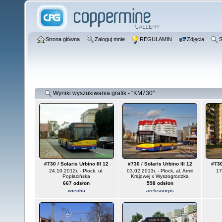
Strona główna
Zaloguj mnie
REGULAMIN
Zdjęcia
S
Wyniki wyszukiwania grafik - "KM730"
#730 / Solaris Urbino III 12
#730 / Solaris Urbino III 12
#730
24.10.2012r. - Płock, ul.
03.02.2013r. - Płock, al. Armii
17
Popłacińska
Krajowej x Wyszogrodzka
667 odsłon
598 odsłon
wiechu
arekscorps