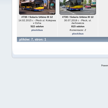
#730 / Solaris Urbino III 12
#730 / Solaris Urbino III 12
14.02.2015 r. - Płock ul. Kolejowa
30.07.2018 r. - Płock, ul.
x Cicha
Jachowicza
522 odsłon
815 odsłon
plockibus
Komentarze: 2
plockibus
plików: 7, stron: 1
Power