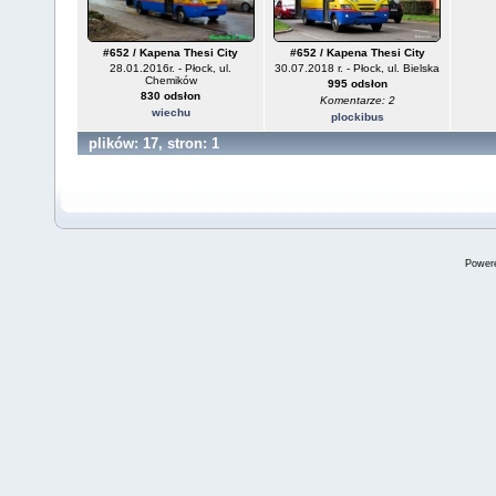
#652 / Kapena Thesi City
#652 / Kapena Thesi City
28.01.2016r. - Płock, ul.
30.07.2018 r. - Płock, ul. Bielska
Chemików
995 odsłon
830 odsłon
Komentarze: 2
wiechu
plockibus
plików: 17, stron: 1
Power