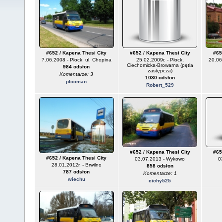
#652 / Kapena Thesi City
#652 / Kapena Thesi City
#65
7.06.2008 - Płock, ul. Chopina
25.02.2009r. - Płock,
20.06
Ciechomicka-Browarna (pętla
984 odsłon
zastępcza)
Komentarze: 3
1030 odsłon
plocman
Robert_529
#652 / Kapena Thesi City
#65
#652 / Kapena Thesi City
03.07.2013 - Wykowo
0
28.01.2012r. - Brwilno
858 odsłon
787 odsłon
Komentarze: 1
wiechu
cichy525