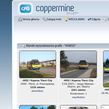
Strona główna
Zaloguj mnie
REGULAMIN
Zdjęcia
S
Wyniki wyszukiwania grafik - "KM652"
#652 / Kapena Thesi City
#652 / Kapena Thesi City
2006 - Płock, ul. Przemysłowa
5.03.2007r. - droga Wykowo -
Słupno, gm. Słupno
1218 odsłon
#65
1161 odsłon
plockibus
29.06.
Komentarze: 1
macfiction