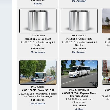
Mr. Autosan
zibibus
PKS Siedlce
PKS Siedlce
#SE8002 / Jelcz T120
#SE8002 / Jelcz T120
#
21.02.2015 r - Suchożebry k./
21.02.2015 r - Kożuchówek k./
21.0
Siedlec
Siedlec
sta
479 odsłon
497 odsłon
Mr. Autosan
Mr. Autosan
PKS Grójec
PKS Skierniewice
#WE 158FE / Setra S315 H
#WG
#WGM 22256 / Kapena Thesi
22.08.2015 r - Warszawa, dojazd
Intercity 65C15
do Dworca Zachodniego
09.03.
do
2.06.2020 r. - Łowicz ul.
518 odsłon
Starorzecze
Mr. Autosan
457 odsłon
zibibus