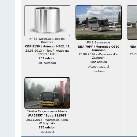
KPTS Włocławek, oddział
Brodnica
PKS Bartoszyce
CBR 81SK / Autosan H9-21.41
NBA 70FY / Mercedes O350
NBA 
Tourismo
23.08.2013 r - Toruń, wjazd na
dworzec PKS
25.08.2016 - Warszawa d.a.
20.0
Zachodni
703 odsłon
682 odsłon
Mr. Autosan
Komentarze: 1
mickam
Służba Oczyszczania Miasta
WU 54557 / Setra S315GT
26.11.2014 - Warszawa, ulica
Wólczyńska
765 odsłon
CZU-CZU