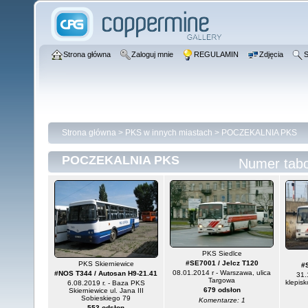
Strona główna
Zaloguj mnie
REGULAMIN
Zdjęcia
S
Strona główna
>
PKS w innych miastach
>
POCZEKALNIA PKS
POCZEKALNIA PKS
Numer tab
PKS Siedlce
#SE7001 / Jelcz T120
PKS Skierniewice
#
08.01.2014 r - Warszawa, ulica
#NOS T344 / Autosan H9-21.41
31.
Targowa
klepis
6.08.2019 r. - Baza PKS
679 odsłon
Skierniewice ul. Jana III
Sobieskiego 79
Komentarze: 1
553 odsłon