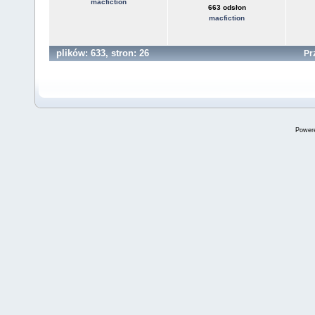
macfiction
663 odsłon
macfiction
plików: 633, stron: 26
Pr
Power