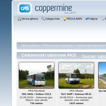
Strona główna
Zaloguj mnie
REGULAMIN
Zdjęcia
S
Strona główna
>
PKS w innych miastach
>
Ciekawostki taborowe
Ciekawostki taborowe PKS
Numer tab
PKS Kluczbork
PKS Olsztyn
OLI 54
OKL 84GL / Solbus C10,5
OLC 342P / Autosan H9-21
01.06.2010r. - Cekanowo (gm.
04.08.2012r. - Komorowo (gm.
Słupno, pow. płocki)
Janowo, pow. nidzicki)
734 odsłon
1410 odsłon