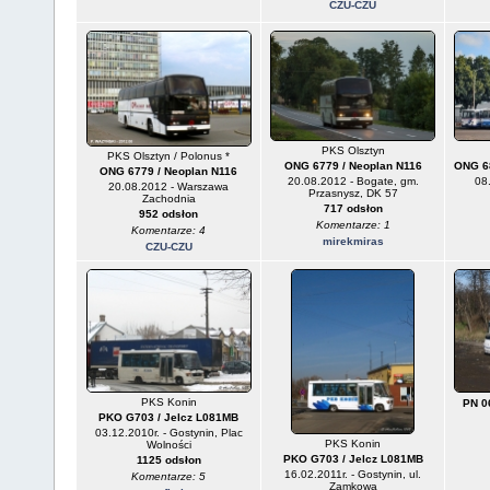
CZU-CZU
PKS Olsztyn
PKS Olsztyn / Polonus *
ONG 6779 / Neoplan N116
ONG 68
ONG 6779 / Neoplan N116
20.08.2012 - Bogate, gm.
08.
20.08.2012 - Warszawa
Przasnysz, DK 57
Zachodnia
717 odsłon
952 odsłon
Komentarze: 1
Komentarze: 4
mirekmiras
CZU-CZU
PKS Konin
PN 0
PKO G703 / Jelcz L081MB
03.12.2010r. - Gostynin, Plac
PKS Konin
Wolności
PKO G703 / Jelcz L081MB
1125 odsłon
16.02.2011r. - Gostynin, ul.
Komentarze: 5
Zamkowa