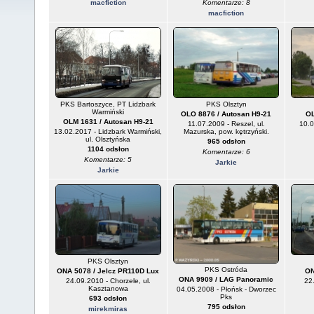
macfiction
Komentarze: 8
macfiction
PKS Bartoszyce, PT Lidzbark
PKS Olsztyn
Warmiński
OLO 8876 / Autosan H9-21
OL
OLM 1631 / Autosan H9-21
11.07.2009 - Reszel, ul.
10.0
13.02.2017 - Lidzbark Warmiński,
Mazurska, pow. kętrzyński.
ul. Olsztyńska
965 odsłon
1104 odsłon
Komentarze: 6
Komentarze: 5
Jarkie
Jarkie
PKS Olsztyn
PKS Ostróda
ONA 5078 / Jelcz PR110D Lux
ON
ONA 9909 / LAG Panoramic
24.09.2010 - Chorzele, ul.
22.
Kasztanowa
04.05.2008 - Płońsk - Dworzec
Pks
693 odsłon
795 odsłon
mirekmiras