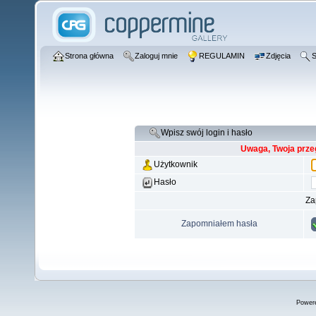
Strona główna
Zaloguj mnie
REGULAMIN
Zdjęcia
S
Wpisz swój login i hasło
Uwaga, Twoja prze
Użytkownik
Hasło
Za
Zapomniałem hasła
Power