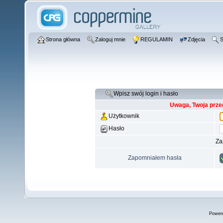
Strona główna
Zaloguj mnie
REGULAMIN
Zdjęcia
S
Wpisz swój login i hasło
Uwaga, Twoja prze
Użytkownik
Hasło
Za
Zapomniałem hasła
Power