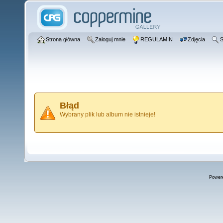
Strona główna
Zaloguj mnie
REGULAMIN
Zdjęcia
S
Błąd
Wybrany plik lub album nie istnieje!
Power