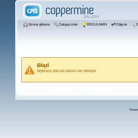
Strona główna
Zaloguj mnie
REGULAMIN
Zdjęcia
S
Błąd
Wybrany plik lub album nie istnieje!
Power