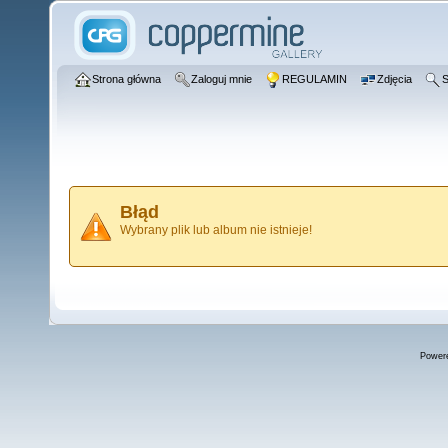
Strona główna
Zaloguj mnie
REGULAMIN
Zdjęcia
S
Błąd
Wybrany plik lub album nie istnieje!
Power