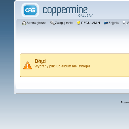
Strona główna
Zaloguj mnie
REGULAMIN
Zdjęcia
S
Błąd
Wybrany plik lub album nie istnieje!
Power