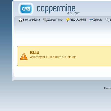
Strona główna
Zaloguj mnie
REGULAMIN
Zdjęcia
S
Błąd
Wybrany plik lub album nie istnieje!
Power