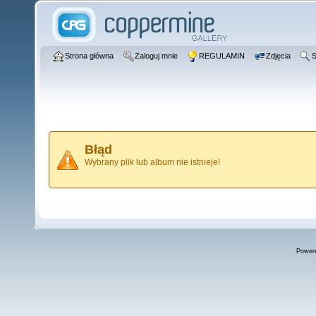
Strona główna
Zaloguj mnie
REGULAMIN
Zdjęcia
S
Błąd
Wybrany plik lub album nie istnieje!
Power