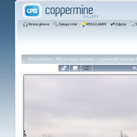
Strona główna
Zaloguj mnie
REGULAMIN
Zdjęcia
S
Strona główna
>
PKS w innych miastach
>
Ciekawostki taborowe
PL