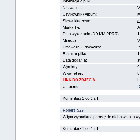
Infomacje o pliku
Nazwa pliku:
W
Użytkownik / Album:
M
Słowa kluczowe:
a
Marka Typ:
A
Data wykonania (DD.MM.RRRR):
1
Miejsce:
W
Przewoźnik Placówka:
P
Rozmiar pliku:
1
Data dodania:
s
Wymiary:
9
Wyświetleń:
8
LINK DO ZDJĘCIA
:
h
Ulubione:
D
Komentarz 1 do 1 z 1
Robert_529
W tym wypadku o pomstę do nieba woła ta wyta
Komentarz 1 do 1 z 1