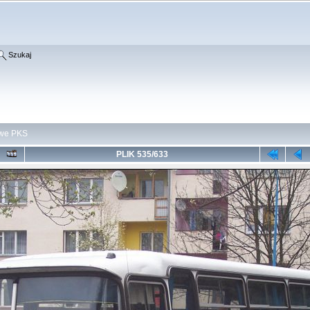
Szukaj
owe PKS
PLIK 535/633