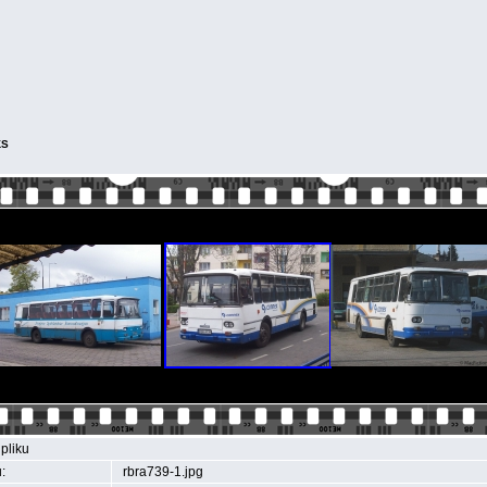
KS
pliku
:
rbra739-1.jpg