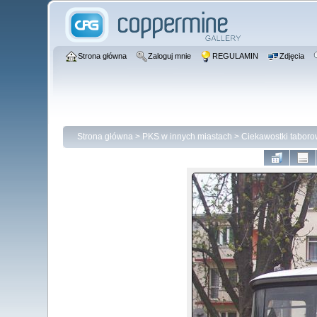
Strona główna
Zaloguj mnie
REGULAMIN
Zdjęcia
Strona główna
>
PKS w innych miastach
>
Ciekawostki tabor