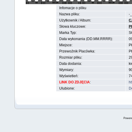
Infomacje o pliku
Nazwa pliku:
-
Użytkownik / Album:
C
Słowa kluczowe:
P
Marka Typ:
S
Data wykonania (DD.MM.RRRR):
0
Miejsce:
P
Przewoźnik Placówka:
P
Rozmiar pliku:
2
Data dodania:
k
Wymiary:
90
Wyświetleń:
7
LINK DO ZDJĘCIA
:
h
Ulubione:
D
Power