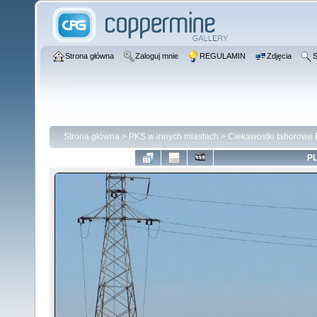
Strona główna
Zaloguj mnie
REGULAMIN
Zdjęcia
S
Strona główna
>
PKS w innych miastach
>
Ciekawostki taborowe
PL