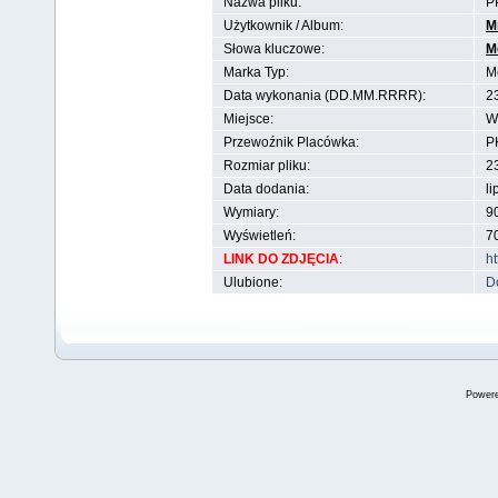
Nazwa pliku:
P
Użytkownik / Album:
M
Słowa kluczowe:
M
Marka Typ:
M
Data wykonania (DD.MM.RRRR):
2
Miejsce:
W
Przewoźnik Placówka:
P
Rozmiar pliku:
2
Data dodania:
li
Wymiary:
90
Wyświetleń:
7
LINK DO ZDJĘCIA
:
h
Ulubione:
D
Power