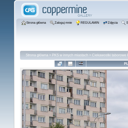
Strona główna
Zaloguj mnie
REGULAMIN
Zdjęcia
S
Strona główna
>
PKS w innych miastach
>
Ciekawostki taborowe
PL