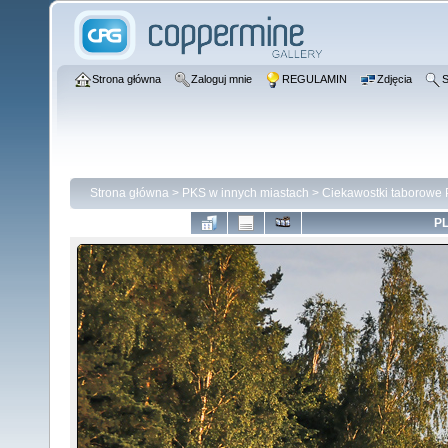
Strona główna
Zaloguj mnie
REGULAMIN
Zdjęcia
S
Strona główna
>
PKS w innych miastach
>
Ciekawostki taborowe
PL