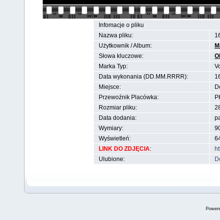
Infomacje o pliku
Nazwa pliku:
1
Użytkownik / Album:
M
Słowa kluczowe:
O
Marka Typ:
V
Data wykonania (DD.MM.RRRR):
1
Miejsce:
D
Przewoźnik Placówka:
P
Rozmiar pliku:
2
Data dodania:
p
Wymiary:
90
Wyświetleń:
6
LINK DO ZDJĘCIA
:
h
Ulubione:
D
Power