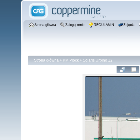
Strona główna
Zaloguj mnie
REGULAMIN
Zdjęcia
Strona główna
>
KM Płock
>
Solaris Urbino 12