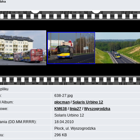
dzka
pliku
:
638-27.jpg
/ Album:
plocman
/
Solaris Urbino 12
zowe:
KM638
/
linia27
/
Wyszogrodzka
Solaris Urbino 12
ania (DD.MM.RRRR):
18.04.2010
Płock, ul. Wyszogrodzka
ku:
296 KB