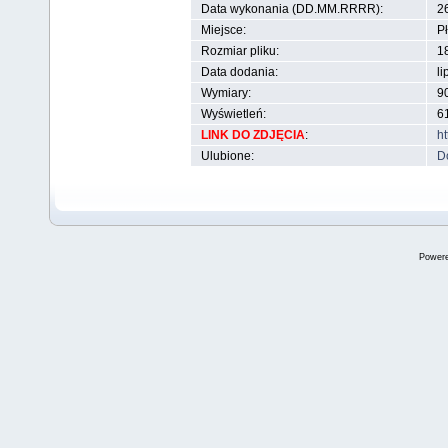
Data wykonania (DD.MM.RRRR):
26
Miejsce:
P
Rozmiar pliku:
1
Data dodania:
li
Wymiary:
90
Wyświetleń:
6
LINK DO ZDJĘCIA
:
h
Ulubione:
D
Power