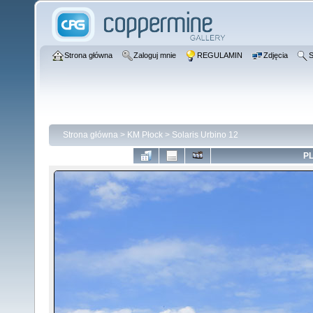
Strona główna
Zaloguj mnie
REGULAMIN
Zdjęcia
S
Strona główna
>
KM Płock
>
Solaris Urbino 12
PL