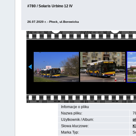
#780 / Solaris Urbino 12 IV
26.07.2020 r. - Płock, ul.Borowicka
Infomacje o pliku
Nazwa pliku:
7
Użytkownik / Album:
p
Słowa kluczowe:
K
Marka Typ:
So