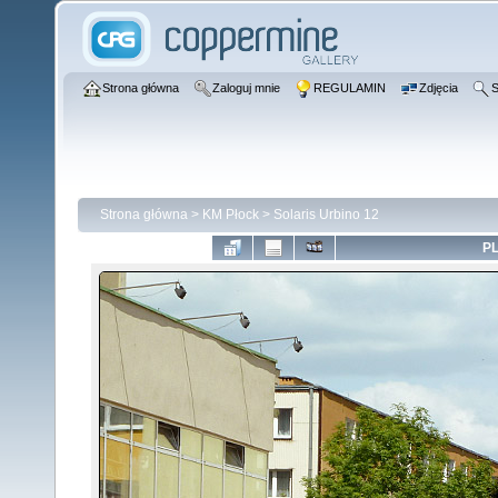
Strona główna
Zaloguj mnie
REGULAMIN
Zdjęcia
S
Strona główna
>
KM Płock
>
Solaris Urbino 12
PL