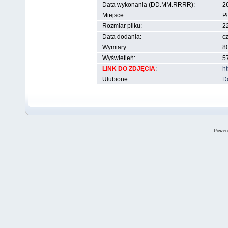
Data wykonania (DD.MM.RRRR):
2
Miejsce:
Pł
Rozmiar pliku:
2
Data dodania:
c
Wymiary:
80
Wyświetleń:
5
LINK DO ZDJĘCIA
:
h
Ulubione:
D
Power