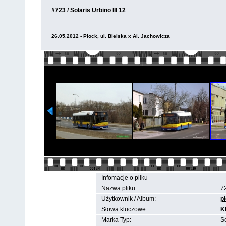
#723 / Solaris Urbino III 12
26.05.2012 - Płock, ul. Bielska x Al. Jachowicza
Infomacje o pliku
Nazwa pliku:
7
Użytkownik / Album:
p
Słowa kluczowe:
K
Marka Typ:
So