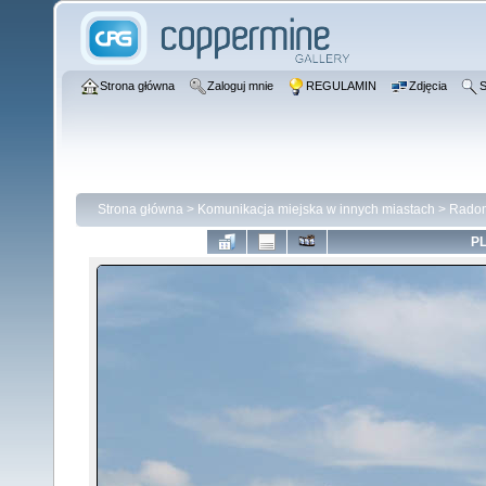
Strona główna
Zaloguj mnie
REGULAMIN
Zdjęcia
S
Strona główna
>
Komunikacja miejska w innych miastach
>
Rado
PL