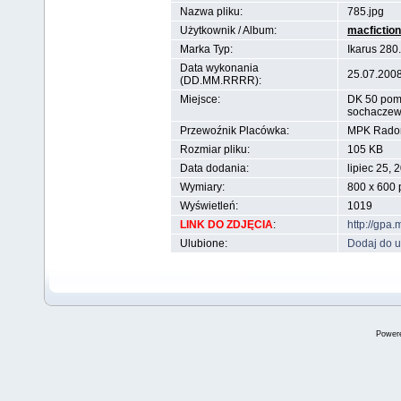
Nazwa pliku:
785.jpg
Użytkownik / Album:
macfiction
Marka Typ:
Ikarus 280
Data wykonania
25.07.2008
(DD.MM.RRRR):
Miejsce:
DK 50 pomi
sochaczew
Przewoźnik Placówka:
MPK Rad
Rozmiar pliku:
105 KB
Data dodania:
lipiec 25, 
Wymiary:
800 x 600 p
Wyświetleń:
1019
LINK DO ZDJĘCIA
:
http://gpa
Ulubione:
Dodaj do u
Power